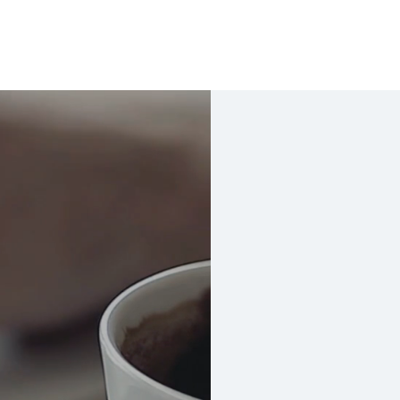
藝樹．緣
藝樹．業
聯繫我