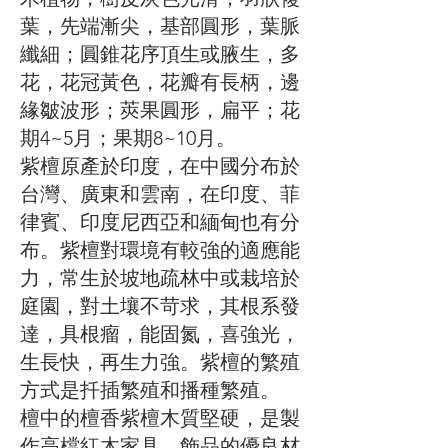
葉，先端漸尖，基部圓形，葉脈
纖細；圓錐花序頂生或腋生，多
花，花冠黃色，花瓣有長柄，邊
緣皺波形；莢果圓形，扁平；花
期4~5月；果期8~10月。
紫檀原產於印度，在中國分布於
台灣、廣東和雲南，在印度、菲
律賓、印度尼西亞和緬甸也有分
布。紫檀對環境有較強的適應能
力，常生於坡地疏林中或栽培於
庭園，對土壤不苛求，其根系發
達，具根瘤，能固氮，喜強光，
生長快，再生力強。紫檀的繁殖
方式是扦插繁殖和播種繁殖。
檀中的檀香紫檀木質堅硬，是製
作高檔紅木家具、飾品的優良材