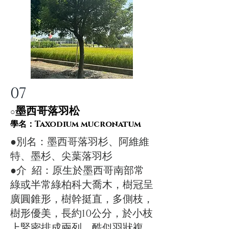
07
墨西哥落羽松
​○
​學名：Taxodium mucronatum
​●
別
名：墨西哥落羽
杉、阿維維
特、墨杉、尖葉落羽杉
​●
介 紹：原生於墨西哥南部常
綠或半常綠柏科大喬木，樹冠呈
廣圓錐形，樹幹挺直，多側枝，
樹形優美，長約10公分，於小枝
上緊密排成兩列，酷似羽狀複