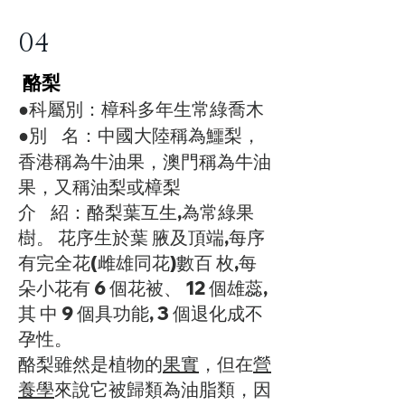
04
​ 酪梨
●科屬別：樟科多年生常綠喬木
別 名：中國大陸稱為鱷梨，
​●
香港稱為牛油果，澳門稱為牛油
果，又稱油梨或樟梨
介 紹：酪梨葉互生,為常綠果
樹。 花序生於葉 腋及頂端,每序
有完全花(雌雄同花)數百 枚,每
朵小花有 6 個花被、 12 個雄蕊,
其 中 9 個具功能, 3 個退化成不
孕性。
酪梨雖然是植物的
果實
，但在
營
養學
來說它被歸類為油脂類，因