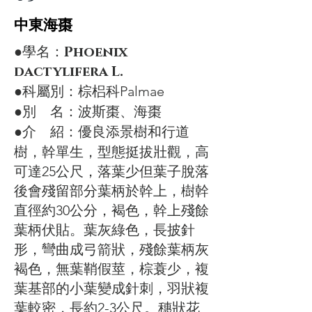
​中東海棗
​●學名：
Phoenix
dactylifera L.
​●
科屬別：棕梠科Palmae
​●
別
名：波斯棗、海棗
​●
介 紹：優良添景樹和行道
樹，幹單生，型態挺拔壯觀，高
可達25公尺，落葉少但葉子脫落
後會殘留部分葉柄於幹上，樹幹
直徑約30公分，褐色，幹上殘餘
葉柄伏貼。葉灰綠色，長披針
形，彎曲成弓箭狀，殘餘葉柄灰
褐色，無葉鞘假莖，棕蓑少，複
葉基部的
小葉變成針刺，羽狀複
葉較密，長約2-3公尺。穗狀花