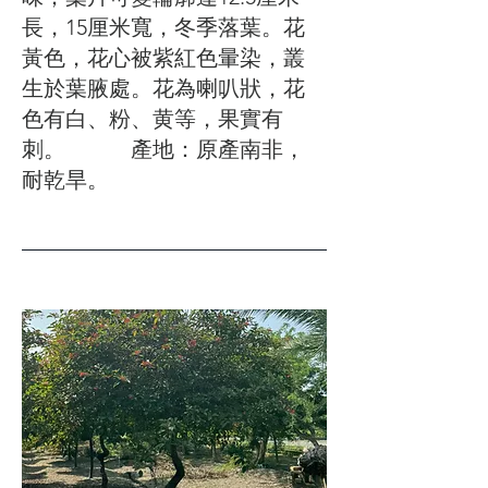
長，15厘米寬，冬季落葉。花
黃色，花心被紫紅色暈染，叢
生於葉腋處。花為喇叭狀，花
色有白、粉、黄等，果實有
刺。 產地：原產南非，
耐乾旱。